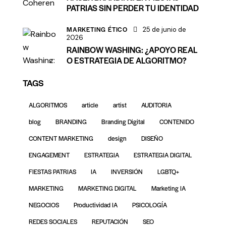
PATRIAS SIN PERDER TU IDENTIDAD
MARKETING ÉTICO
25 de junio de
2026
RAINBOW WASHING: ¿APOYO REAL
O ESTRATEGIA DE ALGORITMO?
TAGS
ALGORITMOS
article
artist
AUDITORIA
blog
BRANDING
Branding Digital
CONTENIDO
CONTENT MARKETING
design
DISEÑO
ENGAGEMENT
ESTRATEGIA
ESTRATEGIA DIGITAL
FIESTAS PATRIAS
IA
INVERSIÓN
LGBTQ+
MARKETING
MARKETING DIGITAL
Marketing IA
NEGOCIOS
Productividad IA
PSICOLOGÍA
REDES SOCIALES
REPUTACIÓN
SEO